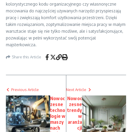
kolorystycznego kodu organizacyjnego czy własnoręczne
mocowania do najczęściej używanych narzędzi przyspieszają
pracę i zwiększają komfort użytkowania przestrzeni. Dzięki
takim rozwiązaniom, zoptymalizowanie miejsca pracy w małym
warsztacie staje się nie tylko możliwe, ale i satysfakcjonujące,
pozwalając w pełni wykorzystać swój potencjał
majsterkowicza.
Share this Article
Previous Article
Next Article
Nowoc
Nowoc
zesne
zesne
techno
trendy
logie w
w
maszy
aranża
nach
cji