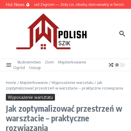
Przejdź do treści
Hot News
Wesele nad Zegrzem — Złoty Lin, idealny dom weselny w Serocku
Budownictwo
Dom
Majsterkowanie
Ogród
Usługi
Home
/
Majsterkowanie
/
Wyposażenie warsztatu
/
Jak
zoptymalizować przestrzeń w warsztacie – praktyczne rozwiązania
Wyposażenie warsztatu
Jak zoptymalizować przestrzeń w
warsztacie – praktyczne
rozwiązania