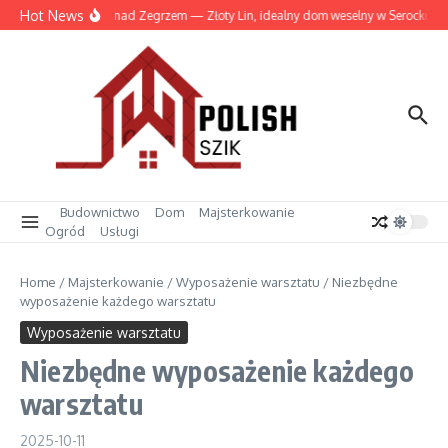
Przejdź do treści
Hot News
Wesele nad Zegrzem — Złoty Lin, idealny dom weselny w Serocku
Budownictwo
Dom
Majsterkowanie
Ogród
Usługi
Home
/
Majsterkowanie
/
Wyposażenie warsztatu
/
Niezbędne
wyposażenie każdego warsztatu
Wyposażenie warsztatu
Niezbędne wyposażenie każdego
warsztatu
2025-10-11