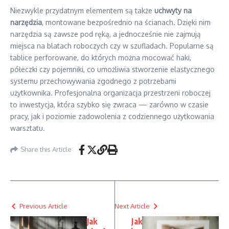
Niezwykle przydatnym elementem są także
uchwyty na
narzędzia
, montowane bezpośrednio na ścianach. Dzięki nim
narzędzia są zawsze pod ręką, a jednocześnie nie zajmują
miejsca na blatach roboczych czy w szufladach. Popularne są
tablice perforowane, do których można mocować haki,
półeczki czy pojemniki, co umożliwia stworzenie elastycznego
systemu przechowywania zgodnego z potrzebami
użytkownika. Profesjonalna organizacja przestrzeni roboczej
to inwestycja, która szybko się zwraca — zarówno w czasie
pracy, jak i poziomie zadowolenia z codziennego użytkowania
warsztatu.
Share this Article
Previous Article
Next Article
Jak
Jak