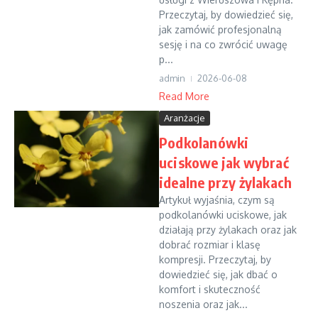
Przeczytaj, by dowiedzieć się,
jak zamówić profesjonalną
sesję i na co zwrócić uwagę
p...
admin
2026-06-08
Read More
Aranżacje
Podkolanówki
uciskowe jak wybrać
idealne przy żylakach
Artykuł wyjaśnia, czym są
podkolanówki uciskowe, jak
działają przy żylakach oraz jak
dobrać rozmiar i klasę
kompresji. Przeczytaj, by
dowiedzieć się, jak dbać o
komfort i skuteczność
noszenia oraz jak...