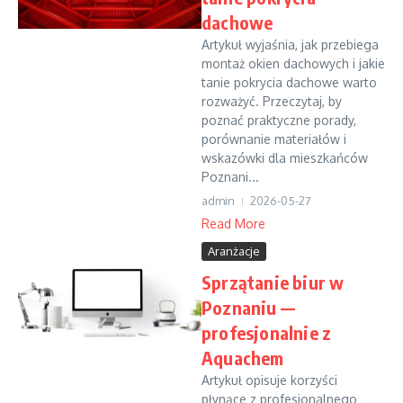
dachowe
Artykuł wyjaśnia, jak przebiega
montaż okien dachowych i jakie
tanie pokrycia dachowe warto
rozważyć. Przeczytaj, by
poznać praktyczne porady,
porównanie materiałów i
wskazówki dla mieszkańców
Poznani...
admin
2026-05-27
Read More
Aranżacje
Sprzątanie biur w
Poznaniu —
profesjonalnie z
Aquachem
Artykuł opisuje korzyści
płynące z profesjonalnego