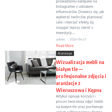
prowadzeniu kampanii na
Instagramie z udziałem
influencerów. Dowiesz się, jak
wybierać twórców, planować
cele i mierzyć efekty, by
osiągać lepszy zwrot z
inwestycji....
admin
2026-06-27
Read More
Aranżacje
Wizualizacja mebli na
białym tle —
profesjonalne zdjęcia i
aranżacje z
Wieruszowa i Kępna
Artykuł opisuje korzyści i
proces tworzenia zdjęć mebli
na białym tle oraz porównuje
usługi z Wieruszowa i Kępna.