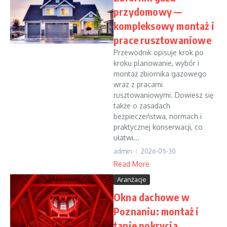
przydomowy —
kompleksowy montaż i
prace rusztowaniowe
Przewodnik opisuje krok po
kroku planowanie, wybór i
montaż zbiornika gazowego
wraz z pracami
rusztowaniowymi. Dowiesz się
także o zasadach
bezpieczeństwa, normach i
praktycznej konserwacji, co
ułatwi...
admin
2026-05-30
Read More
Aranżacje
Okna dachowe w
Poznaniu: montaż i
tanie pokrycia