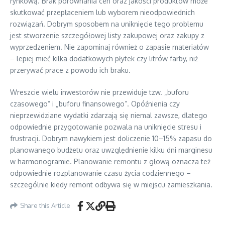
rynkową. Brak porównania cen oraz jakości produktów może
skutkować przepłaceniem lub wyborem nieodpowiednich
rozwiązań. Dobrym sposobem na uniknięcie tego problemu
jest stworzenie szczegółowej listy zakupowej oraz zakupy z
wyprzedzeniem. Nie zapominaj również o zapasie materiałów
– lepiej mieć kilka dodatkowych płytek czy litrów farby, niż
przerywać prace z powodu ich braku.
Wreszcie wielu inwestorów nie przewiduje tzw. „buforu
czasowego” i „buforu finansowego”. Opóźnienia czy
nieprzewidziane wydatki zdarzają się niemal zawsze, dlatego
odpowiednie przygotowanie pozwala na uniknięcie stresu i
frustracji. Dobrym nawykiem jest doliczenie 10–15% zapasu do
planowanego budżetu oraz uwzględnienie kilku dni marginesu
w harmonogramie. Planowanie remontu z głową oznacza też
odpowiednie rozplanowanie czasu życia codziennego –
szczególnie kiedy remont odbywa się w miejscu zamieszkania.
Share this Article