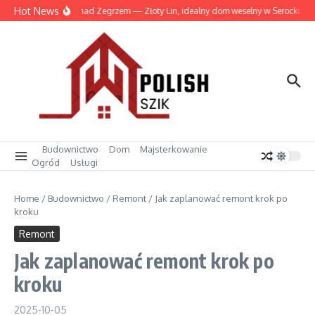
Przejdź do treści
Hot News
Wesele nad Zegrzem — Złoty Lin, idealny dom weselny w Serocku
Budownictwo
Dom
Majsterkowanie
Ogród
Usługi
Home
/
Budownictwo
/
Remont
/
Jak zaplanować remont krok po
kroku
Remont
Jak zaplanować remont krok po
kroku
2025-10-05