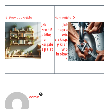
Previous Article
Next Article
Jak
Jak
zrobić
napra
półkę
wić
na
cieknąc
książki
y kran
z palet
w 5
krokac
h
admin