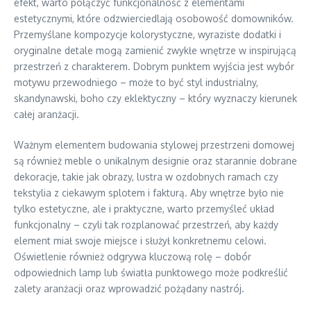
efekt, warto połączyć funkcjonalność z elementami
estetycznymi, które odzwierciedlają osobowość domowników.
Przemyślane kompozycje kolorystyczne, wyraziste dodatki i
oryginalne detale mogą zamienić zwykłe wnętrze w inspirującą
przestrzeń z charakterem. Dobrym punktem wyjścia jest wybór
motywu przewodniego – może to być styl industrialny,
skandynawski, boho czy eklektyczny – który wyznaczy kierunek
całej aranżacji.
Ważnym elementem budowania stylowej przestrzeni domowej
są również meble o unikalnym designie oraz starannie dobrane
dekoracje, takie jak obrazy, lustra w ozdobnych ramach czy
tekstylia z ciekawym splotem i fakturą. Aby wnętrze było nie
tylko estetyczne, ale i praktyczne, warto przemyśleć układ
funkcjonalny – czyli tak rozplanować przestrzeń, aby każdy
element miał swoje miejsce i służył konkretnemu celowi.
Oświetlenie również odgrywa kluczową rolę – dobór
odpowiednich lamp lub światła punktowego może podkreślić
zalety aranżacji oraz wprowadzić pożądany nastrój.