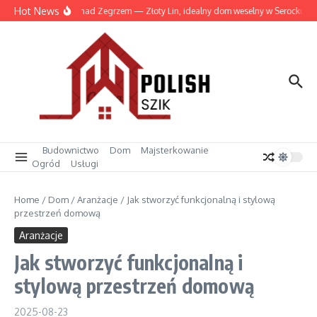
Przejdź do treści
Hot News
Wesele nad Zegrzem — Złoty Lin, idealny dom weselny w Serocku
Budownictwo
Dom
Majsterkowanie
Ogród
Usługi
Home
/
Dom
/
Aranżacje
/
Jak stworzyć funkcjonalną i stylową
przestrzeń domową
Aranżacje
Jak stworzyć funkcjonalną i
stylową przestrzeń domową
2025-08-23