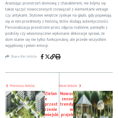
Aranżując przestrzeń domową z charakterem, nie bójmy się
także łączyć nowoczesnych rozwiązań z elementami vintage
czy antykami. Stylowe wnętrze zyskuje na głębi, gdy pojawiają
się w nim przedmioty z historią, które dodają autentyczności.
Personalizacja przestrzeni przez zdjęcia rodzinne, pamiątki z
podróży czy własnoręcznie wykonane dekoracje sprawi, że
dom stanie się nie tylko funkcjonalny, ale przede wszystkim
wyjątkowy i pełen emocji.
Share this Article
Previous Article
Next Article
Zielon
Nowoc
e
zesne
przest
trendy
rzenie
w
miejski
projek