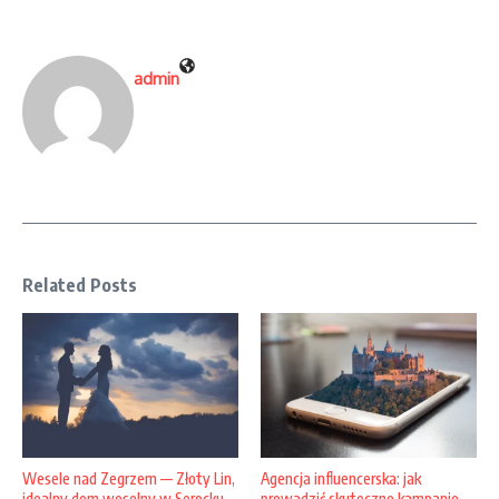
admin
Related Posts
Wesele nad Zegrzem — Złoty Lin,
Agencja influencerska: jak
idealny dom weselny w Serocku
prowadzić skuteczne kampanie