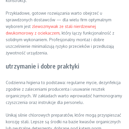
konstrukcji.
Przykładowe, gotowe rozwiązania warto obejrzeć u
sprawdzonych dostawców — dla wielu firm optymalnym
wyborem jest
zlewozmywak ze stali nierdzewnej
dwukomorowy z ociekaczem
, który łączy funkcjonalność z
solidnym wykonaniem. Profesjonalny montaż i dobre
uszczelnienie minimalizują ryzyko przecieków i przedłużają
żywotność urządzenia.
utrzymanie i dobre praktyki
Codzienna higiena to podstawa: regularne mycie, dezynfekcja
zgodnie z zaleceniami producenta i usuwanie resztek
organicznych. W zakładach warto wprowadzić harmonogramy
czyszczenia oraz instrukcje dla personelu.
Unikaj silnie chlorowych preparatów, które mogą przyspieszać
korozję stali. Lepsze są środki na bazie kwasów organicznych
lub neutralne detergenty, dobrane pod kątem norm