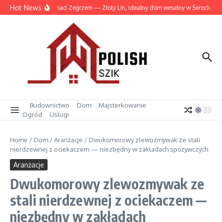
Przejdź do treści
Hot News
Wesele nad Zegrzem — Złoty Lin, idealny dom weselny w Serocku
Budownictwo
Dom
Majsterkowanie
Ogród
Usługi
Home
/
Dom
/
Aranżacje
/
Dwukomorowy zlewozmywak ze stali
nierdzewnej z ociekaczem — niezbędny w zakładach spożywczych
Aranżacje
Dwukomorowy zlewozmywak ze
stali nierdzewnej z ociekaczem —
niezbędny w zakładach